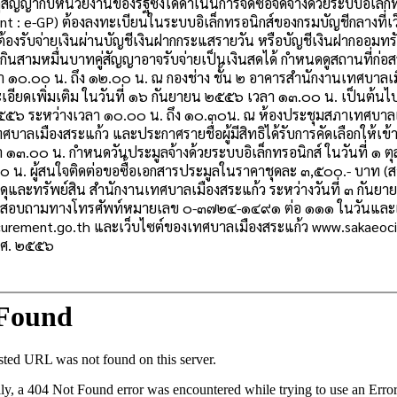
ู่สัญญากับหน่วยงานของรัฐซึ่งได้ดำเนินการจัดซื้อจัดจ้างด้วยระบบอิเล
 : e-GP) ต้องลงทะเบียนในระบบอิเล็กทรอนิกส์ของกรมบัญชีกลางที่เว็บไ
ต้องรับจ่ายเงินผ่านบัญชีเงินฝากกระแสรายวัน หรือบัญชีเงินฝากออมทรัพ
ม่เกินสามหมื่นบาทคู่สัญญาอาจรับจ่ายเป็นเงินสดได้ กำหนดดูสถานที่ก่
า ๑๐.๐๐ น. ถึง ๑๒.๐๐ น. ณ กองช่าง ชั้น ๒ อาคารสำนักงานเทศบาล
ะเอียดเพิ่มเติม ในวันที่ ๑๖ กันยายน ๒๕๕๖ เวลา ๑๓.๐๐ น. เป็นต้นไ
๕๖ ระหว่างเวลา ๑๐.๐๐ น. ถึง ๑๐.๓๐น. ณ ห้องประชุมสภาเทศบาลเม
ศบาลเมืองสระแก้ว และประกาศรายชื่อผู้มีสิทธิได้รับการคัดเลือกให้เ
๑๓.๐๐ น. กำหนดวันประมูลจ้างด้วยระบบอิเล็กทรอนิกส์ ในวันที่ ๑
๓๐ น. ผู้สนใจติดต่อขอซื้อเอกสารประมูลในราคาชุดละ ๓,๕๐๐.- บาท (สา
สดุและทรัพย์สิน สำนักงานเทศบาลเมืองสระแก้ว ระหว่างวันที่ ๓ กันยา
สอบถามทางโทรศัพท์หมายเลข ๐-๓๗๒๔-๑๔๙๑ ต่อ ๑๑๑ ในวันและเวลา
rement.go.th และเว็บไซต์ของเทศบาลเมืองสระแก้ว www.sakaeocity
.ศ. ๒๕๕๖