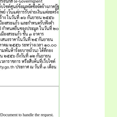
็กทรอนิกส์ (e-Govermment
ซต์ศูนย์ข้อมูลจัดซื้อจัดจ้างภาครัฐ
ย์ เว้นแต่การรับจ่ายเงินแต่ละครั้ง
อสร้าง ในวันที่ ๑๖ กันยายน ๒๕๕๖
เมืองสระแก้ว และกำหนดรับฟังคำ
ป กำหนดยื่นซองประมูล ในวันที่ ๒๐
ืองสระแก้ว ชั้น ๓ อาคาร
ข้าเสนอราคาในวันที่ ๒๕ กันยายน
 ตุลาคม ๒๕๕๖ ระหว่างเวลา ๑๐.๐๐
มพันห้าร้อยบาทถ้วน) ได้ที่กอง
ยน ๒๕๕๖ ถึงวันที่ ๑๒ กันยายน
ราชการ หรือสืบค้นที่เว็บไซต์
.go.th ประกาศ ณ วันที่ ๓ เดือน