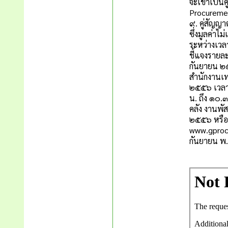
จะเข้าเป็นค
Procurement
๙. คู่สัญญา
ซึ่งมูลค่าไ
ระหว่างเวล
ชี้แจงรายล
กันยายน ๒๕
สำนักงานเท
๒๕๕๖ เวลา 
น. ถึง ๑๐.
คลัง งานพั
๒๕๕๖ หรือ
www.gprocu
กันยายน พ