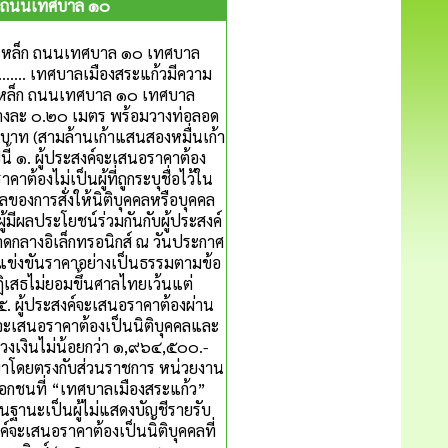
็ก ถนนเทศบาล ๑๐
ิมเหล็ก ถนนเทศบาล ๑๐ เทศบาล
............. เทศบาลเมืองสระแก้วมีความ
ิมเหล็ก ถนนเทศบาล ๑๐ เทศบาล
ข้างละ ๐.๒๐ เมตร พร้อมวางท่อลอด
าท (สามล้านเก้าแสนสองหมื่นเก้า
นี้ ๑. ผู้ประสงค์จะเสนอราคาต้อง
าต้องไม่เป็นผู้ที่ถูกระบุชื่อไว้ใน
บผลของการสั่งให้นิติบุคคลหรือบุคคล
้มีผลประโยชน์ร่วมกันกับผู้ประสงค์
ลาดกลางอิเล็กทรอนิกส์ ณ วันประกาศ
ารแข่งขันราคาอย่างเป็นธรรมตามข้อ
ปฏิเสธไม่ยอมขึ้นศาลไทยเว้นแต่
 ๕. ผู้ประสงค์จะเสนอราคาต้องผ่าน
ค์จะเสนอราคาต้องเป็นนิติบุคคลและ
นวงเงินไม่น้อยกว่า ๑,๙๖๔,๕๐๐.-
ัญญาโดยตรงกับส่วนราชการ หน่วยงาน
เอกชนที่ “เทศบาลเมืองสระแก้ว”
ู่ในฐานะเป็นผู้ไม่แสดงบัญชีรายรับ
์จะเสนอราคาต้องเป็นนิติบุคคลที่