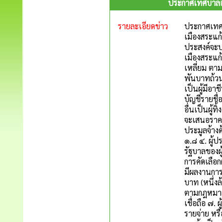
ประกาศเทศบาลเม
รายละเอียดข่าว
ประกาศเทศบ
เมืองสระแก้ว 
ประสงค์จะป
เมืองสระแก
เหลี่ยม ต
พันบาทถ้วน)
เป็นผู้มีอา
บัญชีรายชื่
อื่นเป็นผู้
จะเสนอราคา
ประมูลจ้าง
๑.๘ ๔. ผู้ป
รัฐบาลของผู
การคัดเลือก
มีผลงานการ
บาท (หนึ่ง
ตามกฎหมายว
เชื่อถือ ๗.
รายจ่าย หร