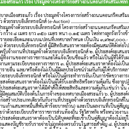
ืองสระแก้ว เรื่อง ประมูลจ้างโครงการก่อสร้างถนนคอนกรีตเสริมเหล
าลเมืองสระแก้ว เรื่อง ประมูลจ้างโครงการก่อสร้างถนนคอนกรีตเสร
ด้วยระบบอิเล็กทรอนิกส์ (e-Auction) ............................................
ระมูลจ้างด้วยระบบอิเล็กทรอนิกส์ โครงการก่อสร้างถนนคอนกรีตเสร
้ว กว้าง ๘ เมตร ยาว ๓๕๐ เมตร หนา ๐.๑๕ เมตร ไหล่ทางลูกรังกว้าง
ามรายละเอียดและแบบแปลนที่เทศบาลกำหนด เป็นเงิน ๓,๙๒๙,๐๐๐.- บ
 ด้วยระบบอิเล็กทรอนิกส์ ผู้มีสิทธิเสนอราคาจะต้องมีคุณสมบัติดังต่อไป
ชีพรับจ้างงานที่ประมูลจ้างด้วยระบบอิเล็กทรอนิกส์ ๒. ผู้ประสงค์จะเสนอราค
อผู้ทิ้งงานของทางราชการและได้แจ้งเวียนชื่อแล้ว หรือไม่เป็นผู้ที่ได้รั
ทิ้งงานตามระเบียบของทางราชการ ๓. ผู้ประสงค์จะเสนอราคาต้องไม่เป็นผู
รายอื่น และ/หรือต้องไม่เป็นผู้มีผลประโยชน์ร่วมกันกับผู้ให้บริการต
ด้วยระบบอิเล็กทรอนิกส์ หรือไม่เป็นผู้กระทำการอันเป็นการขัดขวางก
ระสงค์จะเสนอราคาต้องไม่เป็นผู้ได้รับเอกสิทธิหรือความคุ้มกัน ซึ่งอาจ
้ประสงค์จะเสนอราคาได้มีคำสั่งให้สละสิทธิและความคุ้มกันเช่นว่า นั้น
ผู้มีคุณสมบัติเบื้องต้นในการจ้างของเทศบาลเมืองสระแก้ว ๖. ผู้ประสง
ก่อสร้างประเภทเดียวกันกับงานที่ประมูลจ้างด้วยระบบอิเล็กทรอนิกส์ใ
ล้านเก้าแสนหกหมื่นสี่พันห้าร้อยบาทถ้วน) และเป็นผลงานที่เป็นคู่ส
่าด้วยระเบียบบริหารราชการส่วนท้องถิ่น รัฐวิสาหกิจ หรือหน่วยงาน
 ผู้ประสงค์จะเสนอราคาต้องเป็นนิติบุคคลที่จะเข้าเป็นคู่สัญญาต้องไม่อย
ือแสดงบัญชีรายรับรายจ่ายไม่ถูกต้องครบถ้วนในสาระสำคัญ ๘. ผู้ประสงค