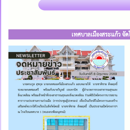
เทศบาลเมืองสระแก้ว จั