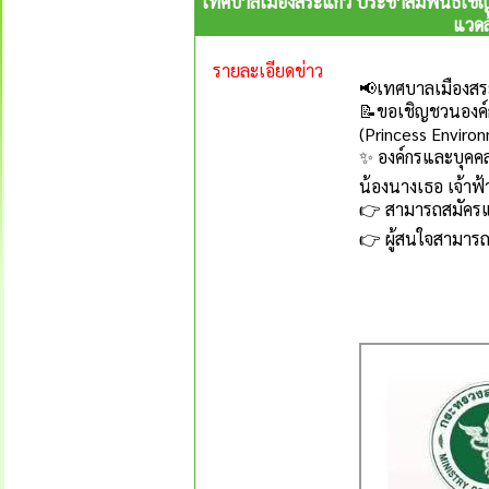
เทศบาลเมืองสระแก้ว ประชาสัมพันธ์เชิญชว
แวดล
รายละเอียดข่าว
📢เทศบาลเมืองสร
📝ขอเชิญชวนองค์กร
(Princess Enviro
✨ องค์กรและบุคคล
น้องนางเธอ เจ้าฟ
👉 สามารถสมัครแล
👉 ผู้สนใจสามารถ