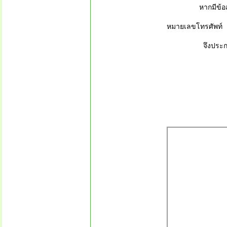
หากมีข้อสงสัยติ
หมายเลขโทรศัพท
จึงประกาศมาเพ
ประกาศ ณ ว