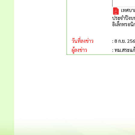
เทศบาล
ประจำปีงบป
อิเล็กทรอนิ
วันที่ลงข่าว
: 8 ก.ย. 25
ผู้ลงข่าว
: ทม.สระแก