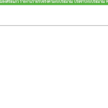
มืองสระแก้ว รายงานรายรับจริงตามงบประมาณ ประจำปีงบประมาณ พ