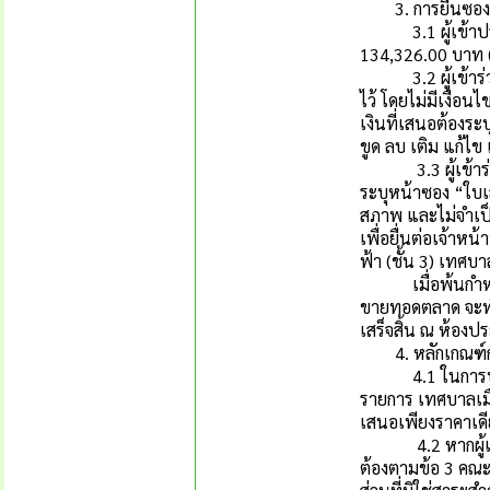
3. การยื่นซอง
3.1 ผู้เข้าประมู
134,326.00 บาท (
3.2 ผู้เข้าร่ว
ไว้ โดยไม่มีเงื่อ
เงินที่เสนอต้องระ
ขูด ลบ เติม แก้ไข
3.3 ผู้เข้าร่วม
ระบุหน้าซอง “ใบเ
สภาพ และไม่จำเป็
เพื่อยื่นต่อเจ้าหน
ฟ้า (ชั้น 3) เทศบ
เมื่อพ้นกำหนดเ
ขายทอดตลาด จะทำก
เสร็จสิ้น ณ ห้องปร
4. หลักเกณฑ์ก
4.1 ในการประมูล
รายการ เทศบาลเมื
เสนอเพียงราคาเด
4.2 หากผู้เสนอรา
ต้องตามข้อ 3 คณะ