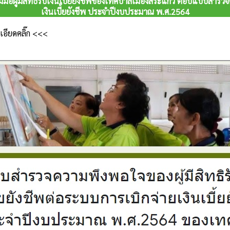
มือผู้มีสิทธิรับเงินเบี้ยยังชีพของเทศบาลเมืองสระแก้ว ตอบแบบสำรว
เงินเบี้ยยังชีพ ประจำปีงบประมาณ พ.ศ.2564
อียดคลิ๊ก
<<<