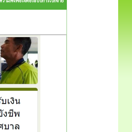
จความพึงพอใจต่อระบบการเบิกจ่าย