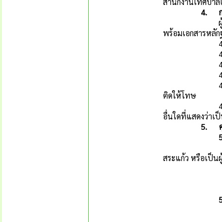
สำนักงานเทศบาลเ
4.
ผู้ประสงค์จะส
พร้อมเอกสารหลักฐา
4.1 ใบ
4.2 รูปถ่ายหน
4.3 สำเนาบัต
4.4 สำเนาทะเ
4.5 ใบรับรองแ
ติดให้โทษ
4.6 สำเนาหลัก
อื่นใดที่แสดงว่าเป
5.
(1) เป็นข้าราช
สระแก้ว หรือเป็นผู
(2) มีสัญ
(3) มีอายุไ
(4) มีความเป
(1) ติดย
(2) เป็นภิ