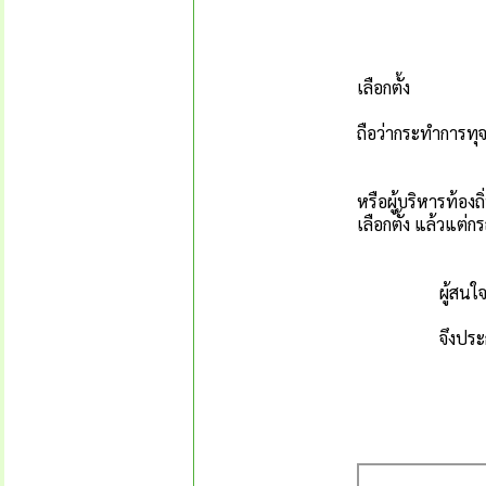
(3) อยู่ในระหว
(4) วิกลจริ
(5) อยู่ระหว่า
เลือกตั้ง
(6) เคยถูกสั่ง
ถือว่ากระทำการท
(7) เคยต้องคำ
(8) ต้องคำพิพ
หรือผู้บริหารท้อง
เลือกตั้ง แล้วแต่กร
(9) เป็นข้ารา
ผู้สนใจขอทราบร
จึงประกาศให