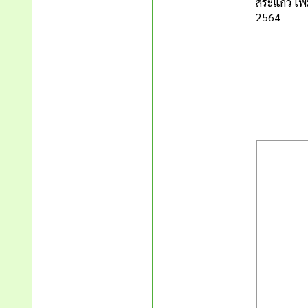
สระแก้ว เพิ่
2564
จึงประก