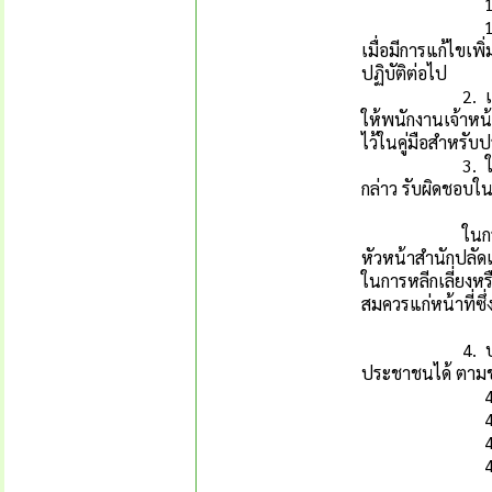
1.3 กองช่าง
1.4 กองสาธาร
เมื่อมีการแก้ไขเพ
ปฏิบัติต่อไป
2. เมื่อมีการใ
ให้พนักงานเจ้าหน
ไว้ในคู่มือสำหรั
3. ให้เป็นหน้า
กล่าว รับผิดชอบใน
ในกรณีที่ปรากฏว
หัวหน้าสำนักปลัด
ในการหลีกเลี่ยงหร
สมควรแก่หน้าที่ซึ่
4. ประชาชนผู้รั
ประชาชนได้ ตามช่อ
4.1 ติดต่อด้
4.2 ทางอินเ
4.3 ทางโทรศ
4.4 ศูนย์ดำรง