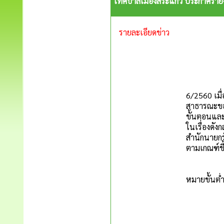
เทศบาลเมืองสระแก้ว ประกาศราย
รายละเอียดข่าว
ด้วยคณะกร
6/2560 เมื
สาธารณะของ
ขั้นตอนและ
ในเรื่องดั
สำนักนายกร
ตามเกณฑ์ชี้
เทศบาลเมื
หมายขั้นต
จึงประก
ประกาศ