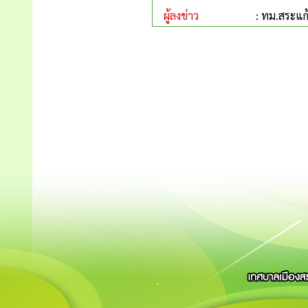
ผู้ลงข่าว
: ทม.สระแก