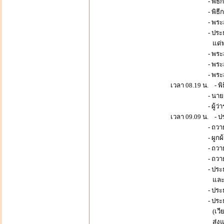
- พิธีกรอา
- พิธีกรอาร
- พระสงฆ์เจ
- ประธานในพิธี
แด่พระสงฆ์ 
- พระสงฆ์ให้พ
- พระสงฆ์ จำนว
- พระสงฆ์
เวลา 08.19 น. - พิ
- นายกเทศมนตรี
- ผู้ว่าราชการจ
เวลา 09.09 น. - ปร
- ถวายเครื่องส
- ผูกผ้า 3
- ถวายมาลัยค
- ถวายมาล
- ประธานจุดธูปเ
และเทพยดาทั่วท
- ประธานปักธูปวา
- ประธานและผู้ร
(เวียนขวาเป็นทั
ส่งแว่นเวียนเท