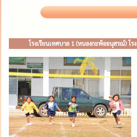
โรงเรียนเทศบาล 1 (หนองกะพ้ออนุสรณ์) โรงเร