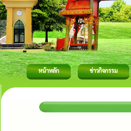
หน้าหลัก
ข่าวกิจกรรม