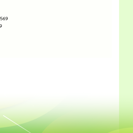
2569
9