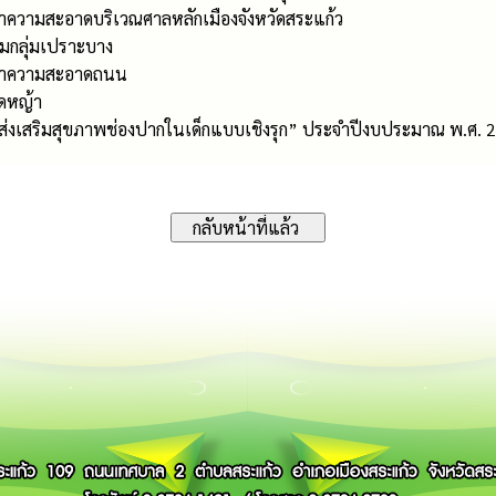
ำความสะอาดบริเวณศาลหลักเมืองจังหวัดสระแก้ว
ยมกลุ่มเปราะบาง
รทำความสะอาดถนน
ัดหญ้า
“ส่งเสริมสุขภาพช่องปากในเด็กแบบเชิงรุก” ประจำปีงบประมาณ พ.ศ. 