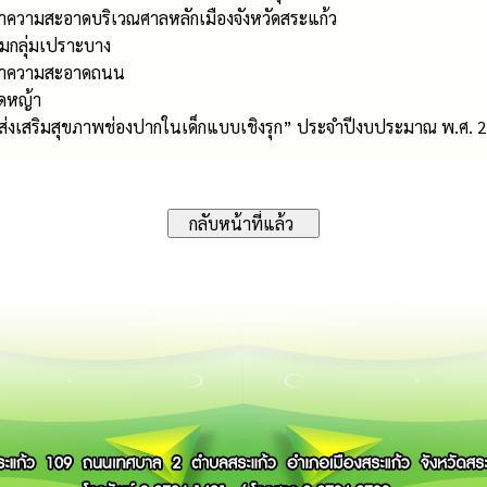
ำความสะอาดบริเวณศาลหลักเมืองจังหวัดสระแก้ว
ยมกลุ่มเปราะบาง
รทำความสะอาดถนน
ัดหญ้า
“ส่งเสริมสุขภาพช่องปากในเด็กแบบเชิงรุก” ประจำปีงบประมาณ พ.ศ. 