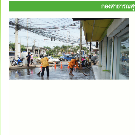
กองสาธารณสุข