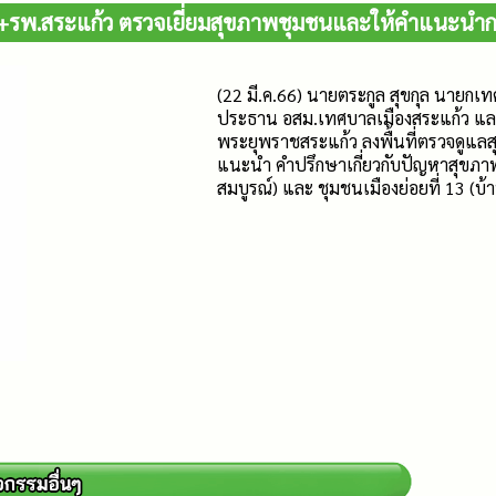
+รพ.สระแก้ว ตรวจเยี่ยมสุขภาพชุมชนและให้คำแนะนำกลุ่
(22 มี.ค.66) นายตระกูล สุขกุล นายก
ประธาน อสม.เทศบาลเมืองสระแก้ว และ
พระยุพราชสระแก้ว ลงพื้นที่ตรวจดูแลส
แนะนำ คำปรึกษาเกี่ยวกับปัญหาสุขภาพใ
สมบูรณ์) และ ชุมชนเมืองย่อยที่ 13 (บ