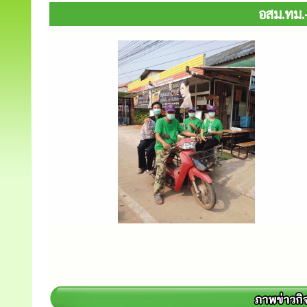
อสม.ทม.