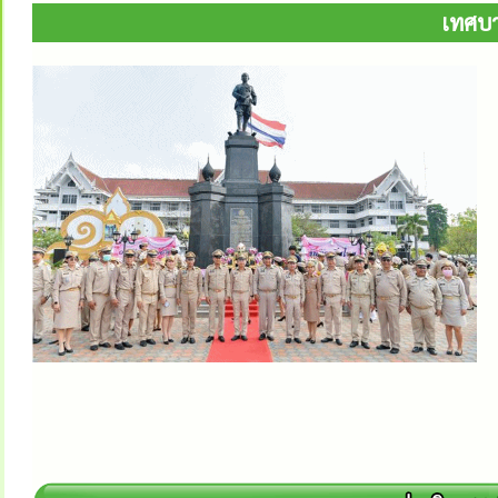
เทศบา