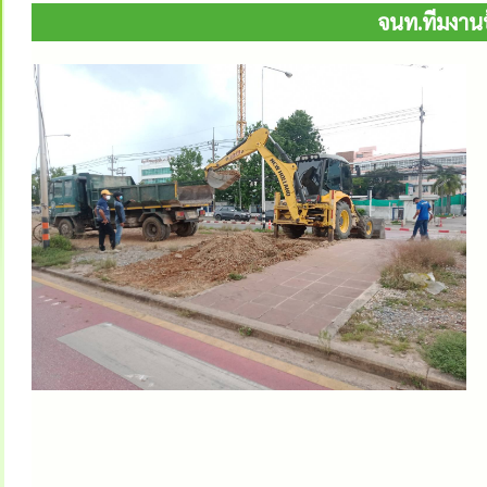
จนท.ทีมงานป