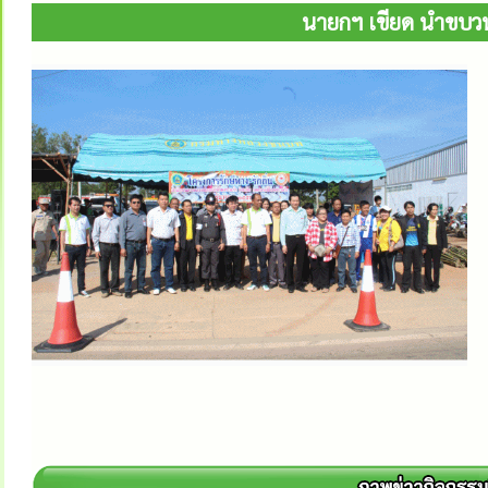
นายกฯ เขียด นำขบว