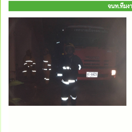
จนท.ทีมงา