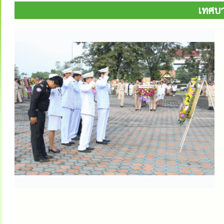
เทศบา