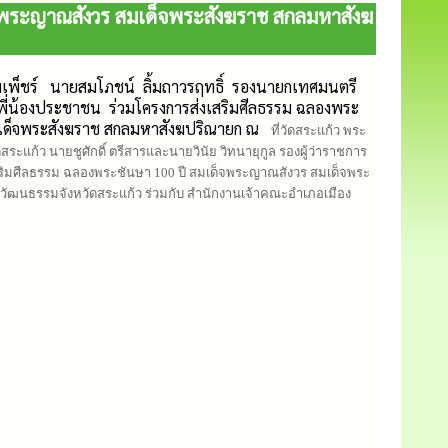
ด็จพระญาณสังวร สมเด็จพระสังฆราช สกลมหาสังฆ
ียมเพ็ชร์ นายสมโภชน์ ลิ้มถาวรฤทธิ์ รองนายกเทศมนตรี
ี่น้องประชาชน ร่วมโครงการส่งเสริมศีลธรรม ฉลองพระ
มเด็จพระสังฆราช สกลมหาสังฆปริณายก ณ
ที่วัดสระแก้ว พระ
ะแก้ว นายชูศักดิ์ ตรีสารและนายวินัย วิทนายุกูล รองผู้ว่าราชการ
สริมศีลธรรม ฉลองพระชันษา 100 ปี สมเด็จพระญาณสังวร สมเด็จพระ
ัฒนธรรมจังหวัดสระแก้ว ร่วมกับ สำนักงานเจ้าคณะอำเภอเมือง