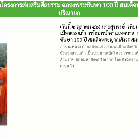
จัดโครงการส่งเสริมศีลธรรม ฉลองพระชันษา 100 ปี สมเ
ปริณายก
(วันนี้ ๒ ตุลาคม ๕๖) นายสุรพงษ์ เท
เมืองสระแก้ว พร้อมพนักงานเทศบาล พ
ชันษา 100 ปี สมเด็จพระญาณสังวร ส
อารามหลวง ตำบลสระแก้ว อำเภอเมือง จังหวัดสร
จังหวัดสระแก้ว เป็นประธานเปิดโครงการส่งเ
สังฆราช สกลมหาสังฆปริณายก โดยสำนักงานว
สระแก้ว