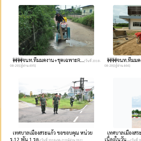
🚧🚧จนท.ทีมมดงาน​+ชุดเฉพาะR...
🚧🚧จนท.ทีมมดง
[วันที่ 2018-
08-29][ผู้อ่าน 495]
08-29][ผู้อ่าน 466]
เทศบาลเมืองสระแก้ว ขอขอบคุณ หน่วย
เทศบาลเมืองสระแ
ร.12 พัน 1 รอ.
เนื่องในวัน...
[วันที่ 2018-08-21][ผู้อ่าน 761]
[วันที่ 